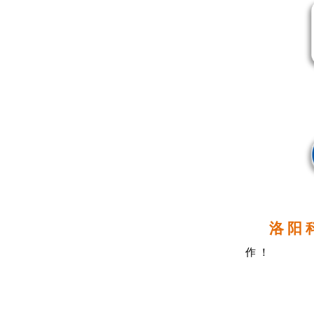
洛阳
作！